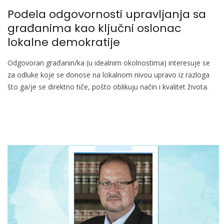
Podela odgovornosti upravljanja sa
građanima kao ključni oslonac
lokalne demokratije
Odgovoran građanin/ka (u idealnim okolnostima) interesuje se
za odluke koje se donose na lokalnom nivou upravo iz razloga
što ga/je se direktno tiče, pošto oblikuju način i kvalitet života.