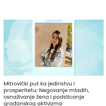
Mitrovički put ka jedinstvu i
prosperitetu: Negovanje mladih,
osnaživanje žena i podsticanje
građanskog aktivizma