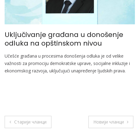
Uključivanje građana u donošenje
odluka na opštinskom nivou
Učešće građana u procesima donošenja odluka je od velike
važnosti za promociju demokratske uprave, socijalne inkluzije i
ekonomskog razvoja, uključujući unapređenje ljudskih prava.
Кретање
Старији чланци
Новији чланци
чланака