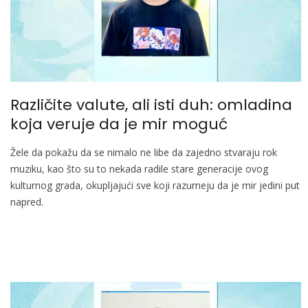
Različite valute, ali isti duh: omladina
koja veruje da je mir moguć
Žele da pokažu da se nimalo ne libe da zajedno stvaraju rok
muziku, kao što su to nekada radile stare generacije ovog
kulturnog grada, okupljajući sve koji razumeju da je mir jedini put
napred.