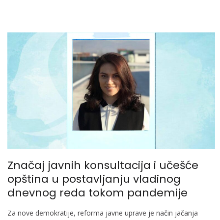
Značaj javnih konsultacija i učešće
opština u postavljanju vladinog
dnevnog reda tokom pandemije
Za nove demokratije, reforma javne uprave je način jačanja