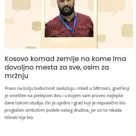
Kosovo komad zemlje na kome ima
dovoljno mesta za sve, osim za
mržnju
Pravo na bolju budućnost zaslužuju i mladi u Mitrovici, grad koji
je smešten na prelepom Ibru i u kojem sam proveo najlepše
dane tokom studija. On je ujedno i grad koji je nepravično bio
proglašen simbolom podele našeg društva, jer on to nikada
istinski nije bio.