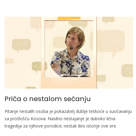
Priča o nestalom sećanju
Pitanje nestalih osoba je pokazatelj dublje teškoće u suočavanju
sa prošlošću Kosova. Nasilno nestajanje je duboko lična
tragedija za njihove porodice; nestali deo istorije ove ere.