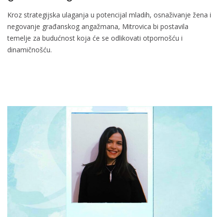
Kroz strategijska ulaganja u potencijal mladih, osnaživanje žena i
negovanje građanskog angažmana, Mitrovica bi postavila
temelje za budućnost koja će se odlikovati otpornošću i
dinamičnošću.