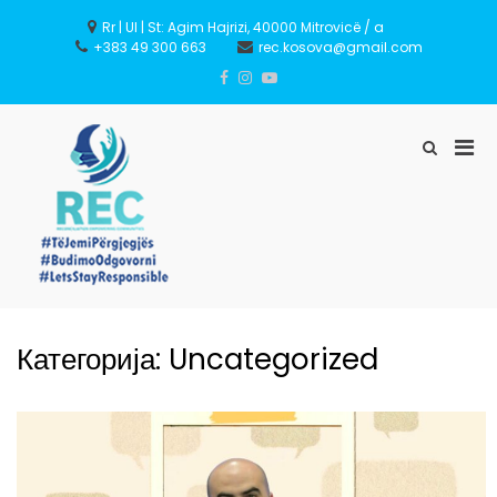
Skip
to
Rr | Ul | St: Agim Hajrizi, 40000 Mitrovicë / a
content
+383 49 300 663
rec.kosova@gmail.com
Pri
Show
Search
Men
Form
for
REC – Reconciliation
Mobi
Empowering Communities
Категорија:
Uncategorized