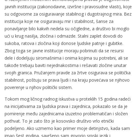
javnih institucija (zakonodavne, izvršne i pravosudne vlasti), koje
su odgovorne za osiguravanje stabilnog i dugotrajnog mira. Bez
institucija koje ne osiguravaju mir i stabilnost, šanse za
ponavljanje bilo kakvih nedela su očigledne, a društvo bi moglo
ući u krug nasilja, zločina i odmazde. Stalni zaplet dovodi do
sukoba, ratova i zločina koji donose ljudske patnje i gubitke.
Zbog toga se javne institucije moraju pobrinuti da se resursi
dele i dodeljuju siromašnima i onima kojima su potrebni, ali se
takođe trebaju baviti nejednakostima i rešavati zločine unutar
svojih granica. Pružanjem pravde za žrtve osigurava se politička
stabilnost, poštuju se prava ljudi i na kraju povećava se njihovo
poverenje u njihov politički sistem.
Tokom mog ličnog radnog iskustva u proteklih 15 godina radeći
na inicijativama za ljudska prava i zajednica, pokazalo se da je
pomirenje među zajednicama izuzetno problematičan i složen
pothvat. To je zato što je kosovsko društvo vrlo etnički
podeljeno. Ako uzmemo kao primer moje detinjstvo, kada sam
imao šest godina, savršeno sam govorio srpski jezik i