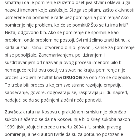
smatraju da je pomirenje izuzetno osetljiva stvar i oklevaju ga
nazvati imenom koje zaslužuje. Stoga se pitam, zašto aktivnosti
usmerene na pomirenje rade bez pominjanja pomirenja? Ako
pomirenje nije problem, ko će se pomiriti? Što se tu ima kriti?
Ništa, odgovorio bih. Ako se pomirenje ne spominje kao
problem, onda problem ne postoji. Svi mi želimo znati istinu, a
kada bi znali istinu i otvoreno o njoj govorili, šanse za pomirenje
bi se poboljšale. Zanemarivanjem, politiziranjem ili
suzdržavanjem od nazivanja ovog procesa imenom bilo bi
nemoguće rešiti ovu osetljivu stvar; na kraju, pomirenje nije
proces u kojem rezultat krivi
DRUGOG
za ono što se dogodilo.
To treba biti proces u kojem sve strane razvijaju empatiju,
saosećanje, govore, dogovaraju se, raspravljaju i idu napred,
nadajući se da se počinjeni zločini neće ponoviti.
Završetak rata na Kosovu u praktičnom smislu nije okončao
sukob i slažemo se da na Kosovu nije bilo šireg sukoba nakon
1999. (isključujući nerede u martu 2004.) U smislu pravog
pomirenja, a neki autori tvrde da su za potpuno postizanje