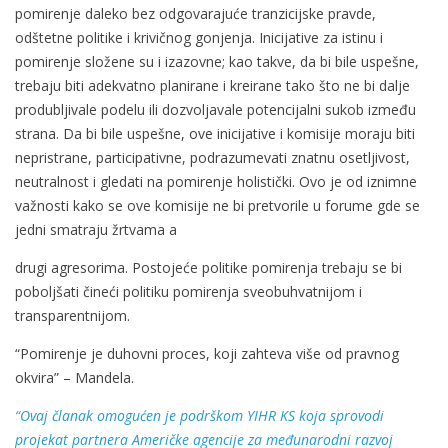
pomirenje daleko bez odgovarajuće tranzicijske pravde,
odštetne politike i krivičnog gonjenja. Inicijative za istinu i
pomirenje složene su i izazovne; kao takve, da bi bile uspešne,
trebaju biti adekvatno planirane i kreirane tako što ne bi dalje
produbljivale podelu ili dozvoljavale potencijalni sukob između
strana. Da bi bile uspešne, ove inicijative i komisije moraju biti
nepristrane, participativne, podrazumevati znatnu osetljivost,
neutralnost i gledati na pomirenje holistički. Ovo je od iznimne
važnosti kako se ove komisije ne bi pretvorile u forume gde se
jedni smatraju žrtvama a
drugi agresorima. Postojeće politike pomirenja trebaju se bi
poboljšati čineći politiku pomirenja sveobuhvatnijom i
transparentnijom.
“Pomirenje je duhovni proces, koji zahteva više od pravnog
okvira” – Mandela.
“
Ovaj članak omogućen je podrškom YIHR KS koja sprovodi
projekat partnera Američke agencije za međunarodni razvoj