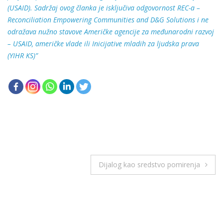
(USAID). Sadržaj ovog članka je isključiva odgovornost REC-a –
Reconciliation Empowering Communities and D&G Solutions i ne
odražava nužno stavove Američke agencije za međunarodni razvoj
– USAID, američke vlade ili Inicijative mladih za ljudska prava
(YIHR KS)”
Кретање
Dijalog kao sredstvo pomirenja
чланка