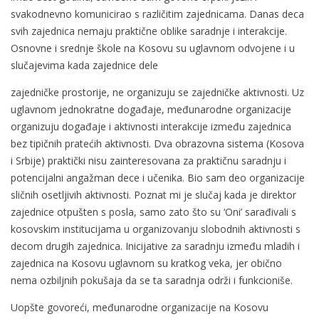
svakodnevno komunicirao s različitim zajednicama. Danas deca
svih zajednica nemaju praktične oblike saradnje i interakcije.
Osnovne i srednje škole na Kosovu su uglavnom odvojene i u
slučajevima kada zajednice dele
zajedničke prostorije, ne organizuju se zajedničke aktivnosti. Uz
uglavnom jednokratne događaje, međunarodne organizacije
organizuju događaje i aktivnosti interakcije između zajednica
bez tipičnih pratećih aktivnosti. Dva obrazovna sistema (Kosova
i Srbije) praktički nisu zainteresovana za praktičnu saradnju i
potencijalni angažman dece i učenika. Bio sam deo organizacije
sličnih osetljivih aktivnosti. Poznat mi je slučaj kada je direktor
zajednice otpušten s posla, samo zato što su ‘Oni’ sarađivali s
kosovskim institucijama u organizovanju slobodnih aktivnosti s
decom drugih zajednica. Inicijative za saradnju između mladih i
zajednica na Kosovu uglavnom su kratkog veka, jer obično
nema ozbiljnih pokušaja da se ta saradnja održi i funkcioniše.
Uopšte govoreći, međunarodne organizacije na Kosovu