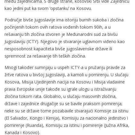
među zajednicama. S druge strane, kosovski Srbi vide Zajednicu
kao jedini put ka svom ‘opstanku’ na Kosovu.
Područje bivše Jugoslavije ima istoriju burnih sukoba i zločina
počinjenih tokom ovih ratova vođenih tokom 90ih, a u
rešavanju tih zločina stvoren je Međunarodni sud za bivšu
Jugoslaviju (ICTY). Njegovo je stvaranje uglavnom viđeno kao
nesposobnost kapaciteta bivše jugoslavenske države ili
spremnost za rešavanje tih teških zločina.
Mnogi također sumnjaju u uspeh ICTY-a u pružanju pravde za
žrtve ratova u bivšoj Jugoslaviji, a kamoli u pomirenju. U slučaju
Kosova, Misija Ujedinjenih nacija na Kosovu i Misija vladavine
prava Evropske unije takođe su igrale ulogu u istraživanju
zločina tokom rata. Globalno, u slučaju masovnih zločina,
države i zajednice drugačije su se bavile praksom pomirenja;
neke su se države tome pozabavile stvarajući Komisije za istinu
(El Salvador, Kongo i Kenija), Komisiju za nacionalno jedinstvo i
pomirenje (Ruanda), Komisiju za istinu i pomirenje (Južna Afrika,
Kanada i Kosovo).