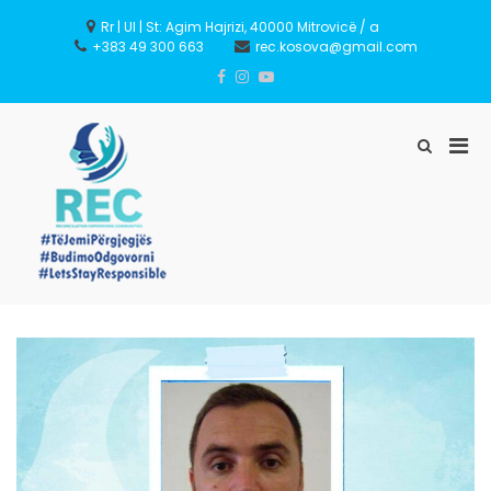
Skip
to
Rr | Ul | St: Agim Hajrizi, 40000 Mitrovicë / a
content
+383 49 300 663
rec.kosova@gmail.com
Pri
Show
Search
Men
Form
for
REC – Reconciliation
Mobi
Empowering Communities