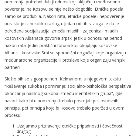
pomirenja potrebni dublji odnosi koji uključuju međusobno
poverenje, na Kosovu se nije nešto dogodilo. Etnička podela
samo se produbila. Nakon rata, etničke podele i nepoverenje
poraslo je iz nekoliko razloga. Jedan od tih razloga je da je
određena socijalizacija između mladih i zajednica i mladih
kosovskih Albanaca govorila srpski jezik u odnosu na period
nakon rata. Jedini praktični forumi koji okupljaju kosovske
Albanci i kosovske Srbi su sporadični događaji koje organizuju
međunarodne organizacije ili proslave koje organizuju vanjski
partneri.
Složio bih se s gospodinom Kelmanom, u njegovom tekstu
“Rešavanje sukoba i pomirenje: socijalno-psihološka perspektiva
okončanja nasilnog sukoba između identitetskih grupa”, gde
navodi kako bi u pomirenju trebalo postojati pet osnovnih
principa, pet principa koje bi Kosovo trebalo podržati u ovom
procesu:
Uzajamno priznavanje etničke pripadnosti i čovečnosti
drugog;