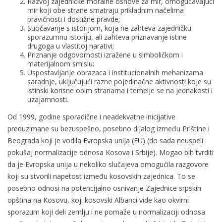
Razvoj zajedničke moralne osnove za mir, omogućavajući
mir koji obe strane smatraju prikladnim načelima
pravičnosti i dostižne pravde;
Suočavanje s istorijom, koja ne zahteva zajedničku
sporazumnu istoriju, ali zahteva priznavanje istine
drugoga u vlastitoj narativi;
Priznanje odgovornosti izražene u simboličkom i
materijalnom smislu;
Uspostavljanje obrazaca i institucionalnih mehanizama
saradnje, uključujući razne pojedinačne aktivnosti koje su
istinski korisne obim stranama i temelje se na jednakosti i
uzajamnosti.
Od 1999, godine sporadične i neadekvatne inicijative
preduzimane su bezuspešno, posebno dijalog između Prištine i
Beograda koji je vodila Evropska unija (EU) (do sada neuspeli
pokušaj normalizacije odnosa Kosova i Srbije). Mogao bih tvrditi
da je Evropska unija u nekoliko slučajeva omogućila razgovore
koji su stvorili napetost između kosovskih zajednica. To se
posebno odnosi na potencijalno osnivanje Zajednice srpskih
opština na Kosovu, koji kosovski Albanci vide kao okvirni
sporazum koji deli zemlju i ne pomaže u normalizaciji odnosa