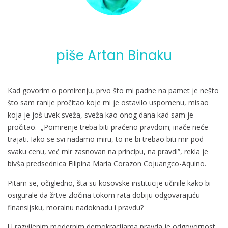
piše Artan Binaku
Kad govorim o pomirenju, prvo što mi padne na pamet je nešto
što sam ranije pročitao koje mi je ostavilo uspomenu, misao
koja je još uvek sveža, sveža kao onog dana kad sam je
pročitao. „Pomirenje treba biti praćeno pravdom; inače neće
trajati. Iako se svi nadamo miru, to ne bi trebao biti mir pod
svaku cenu, već mir zasnovan na principu, na pravdi”, rekla je
bivša predsednica Filipina Maria Corazon Cojuangco-Aquino.
Pitam se, očigledno, šta su kosovske institucije učinile kako bi
osigurale da žrtve zločina tokom rata dobiju odgovarajuću
finansijsku, moralnu nadoknadu i pravdu?
U razvijenim modernim demokracijama pravda je odgovornost