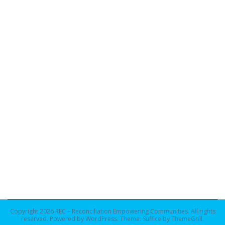
Copyright 2026
REC – Reconciliation Empowering Communities
. All rights
reserved. Powered by
WordPress
. Theme: Suffice by
ThemeGrill
.