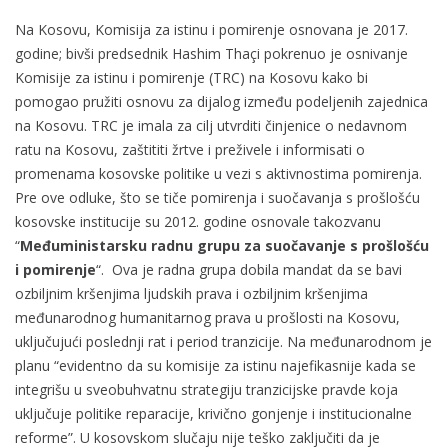
Na Kosovu, Komisija za istinu i pomirenje osnovana je 2017.
godine; bivši predsednik Hashim Thaçi pokrenuo je osnivanje
Komisije za istinu i pomirenje (TRC) na Kosovu kako bi
pomogao pružiti osnovu za dijalog između podeljenih zajednica
na Kosovu. TRC je imala za cilj utvrditi činjenice o nedavnom
ratu na Kosovu, zaštititi žrtve i preživele i informisati o
promenama kosovske politike u vezi s aktivnostima pomirenja.
Pre ove odluke, što se tiče pomirenja i suočavanja s prošlošću
kosovske institucije su 2012. godine osnovale takozvanu
“
Međuministarsku radnu grupu za suočavanje s prošlošću
i pomirenje
“. Ova je radna grupa dobila mandat da se bavi
ozbiljnim kršenjima ljudskih prava i ozbiljnim kršenjima
međunarodnog humanitarnog prava u prošlosti na Kosovu,
uključujući poslednji rat i period tranzicije. Na međunarodnom je
planu “evidentno da su komisije za istinu najefikasnije kada se
integrišu u sveobuhvatnu strategiju tranzicijske pravde koja
uključuje politike reparacije, krivično gonjenje i institucionalne
reforme”. U kosovskom slučaju nije teško zaključiti da je