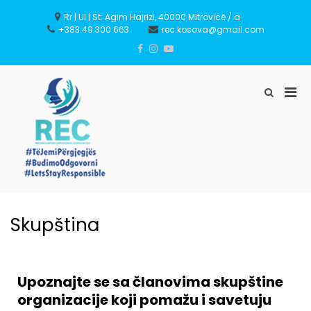
Rr | Ul | St: Agim Hajrizi, 40000 Mitrovicë / a
+383 49 300 663
rec.kosova@gmail.com
REC – Reconciliation
Empowering Communities
Skupština
Upoznajte se sa članovima skupštine
organizacije koji pomažu i savetuju