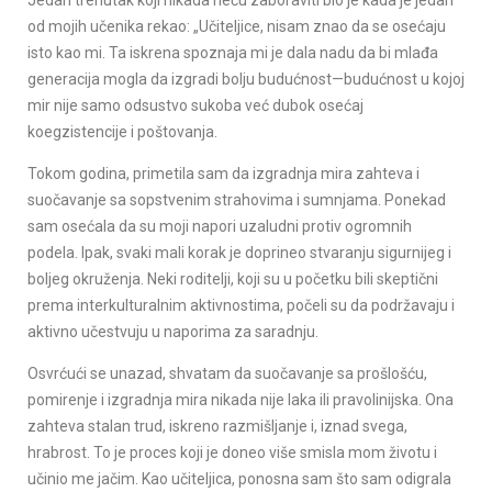
Jedan trenutak koji nikada neću zaboraviti bio je kada je jedan
od mojih učenika rekao: „Učiteljice, nisam znao da se osećaju
isto kao mi. Ta iskrena spoznaja mi je dala nadu da bi mlađa
generacija mogla da izgradi bolju budućnost—budućnost u kojoj
mir nije samo odsustvo sukoba već dubok osećaj
koegzistencije i poštovanja.
Tokom godina, primetila sam da izgradnja mira zahteva i
suočavanje sa sopstvenim strahovima i sumnjama. Ponekad
sam osećala da su moji napori uzaludni protiv ogromnih
podela. Ipak, svaki mali korak je doprineo stvaranju sigurnijeg i
boljeg okruženja. Neki roditelji, koji su u početku bili skeptični
prema interkulturalnim aktivnostima, počeli su da podržavaju i
aktivno učestvuju u naporima za saradnju.
Osvrćući se unazad, shvatam da suočavanje sa prošlošću,
pomirenje i izgradnja mira nikada nije laka ili pravolinijska. Ona
zahteva stalan trud, iskreno razmišljanje i, iznad svega,
hrabrost. To je proces koji je doneo više smisla mom životu i
učinio me jačim. Kao učiteljica, ponosna sam što sam odigrala