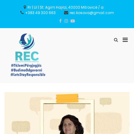
Rr | Ul | St: Agim Hajrizi, 40000 Mitrovicë / a
+383 49 300 663
rec.kosova@gmail.com
REC – Reconciliation
Empowering Communities