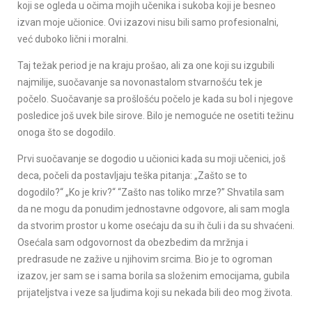
koji se ogleda u očima mojih učenika i sukoba koji je besneo
izvan moje učionice. Ovi izazovi nisu bili samo profesionalni,
već duboko lični i moralni.
Taj težak period je na kraju prošao, ali za one koji su izgubili
najmilije, suočavanje sa novonastalom stvarnošću tek je
počelo. Suočavanje sa prošlošću počelo je kada su bol i njegove
posledice još uvek bile sirove. Bilo je nemoguće ne osetiti težinu
onoga što se dogodilo.
Prvi suočavanje se dogodio u učionici kada su moji učenici, još
deca, počeli da postavljaju teška pitanja: „Zašto se to
dogodilo?“ „Ko je kriv?“ “Zašto nas toliko mrze?” Shvatila sam
da ne mogu da ponudim jednostavne odgovore, ali sam mogla
da stvorim prostor u kome osećaju da su ih čuli i da su shvaćeni.
Osećala sam odgovornost da obezbedim da mržnja i
predrasude ne zažive u njihovim srcima. Bio je to ogroman
izazov, jer sam se i sama borila sa složenim emocijama, gubila
prijateljstva i veze sa ljudima koji su nekada bili deo mog života.