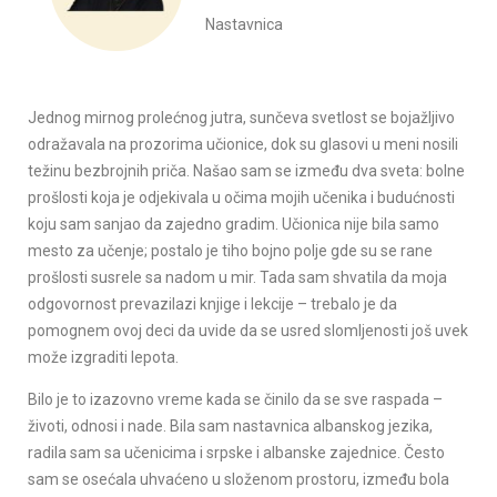
Nastavnica
Jednog mirnog prolećnog jutra, sunčeva svetlost se bojažljivo
odražavala na prozorima učionice, dok su glasovi u meni nosili
težinu bezbrojnih priča. Našao sam se između dva sveta: bolne
prošlosti koja je odjekivala u očima mojih učenika i budućnosti
koju sam sanjao da zajedno gradim. Učionica nije bila samo
mesto za učenje; postalo je tiho bojno polje gde su se rane
prošlosti susrele sa nadom u mir. Tada sam shvatila da moja
odgovornost prevazilazi knjige i lekcije – trebalo je da
pomognem ovoj deci da uvide da se usred slomljenosti još uvek
može izgraditi lepota.
Bilo je to izazovno vreme kada se činilo da se sve raspada –
životi, odnosi i nade. Bila sam nastavnica albanskog jezika,
radila sam sa učenicima i srpske i albanske zajednice. Često
sam se osećala uhvaćeno u složenom prostoru, između bola