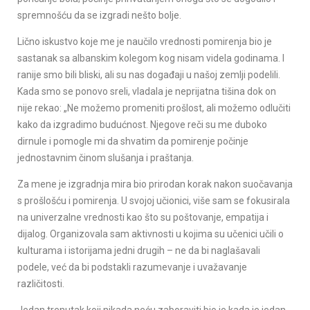
spremnošću da se izgradi nešto bolje.
Lično iskustvo koje me je naučilo vrednosti pomirenja bio je
sastanak sa albanskim kolegom kog nisam videla godinama. I
ranije smo bili bliski, ali su nas događaji u našoj zemlji podelili.
Kada smo se ponovo sreli, vladala je neprijatna tišina dok on
nije rekao: „Ne možemo promeniti prošlost, ali možemo odlučiti
kako da izgradimo budućnost. Njegove reči su me duboko
dirnule i pomogle mi da shvatim da pomirenje počinje
jednostavnim činom slušanja i praštanja.
Za mene je izgradnja mira bio prirodan korak nakon suočavanja
s prošlošću i pomirenja. U svojoj učionici, više sam se fokusirala
na univerzalne vrednosti kao što su poštovanje, empatija i
dijalog. Organizovala sam aktivnosti u kojima su učenici učili o
kulturama i istorijama jedni drugih – ne da bi naglašavali
podele, već da bi podstakli razumevanje i uvažavanje
različitosti.