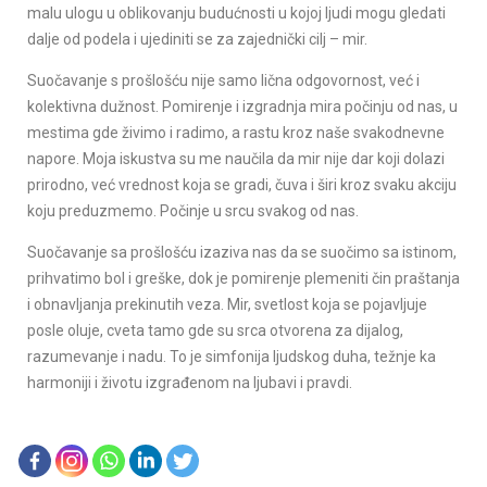
malu ulogu u oblikovanju budućnosti u kojoj ljudi mogu gledati
dalje od podela i ujediniti se za zajednički cilj – mir.
Suočavanje s prošlošću nije samo lična odgovornost, već i
kolektivna dužnost. Pomirenje i izgradnja mira počinju od nas, u
mestima gde živimo i radimo, a rastu kroz naše svakodnevne
napore. Moja iskustva su me naučila da mir nije dar koji dolazi
prirodno, već vrednost koja se gradi, čuva i širi kroz svaku akciju
koju preduzmemo. Počinje u srcu svakog od nas.
Suočavanje sa prošlošću izaziva nas da se suočimo sa istinom,
prihvatimo bol i greške, dok je pomirenje plemeniti čin praštanja
i obnavljanja prekinutih veza. Mir, svetlost koja se pojavljuje
posle oluje, cveta tamo gde su srca otvorena za dijalog,
razumevanje i nadu. To je simfonija ljudskog duha, težnje ka
harmoniji i životu izgrađenom na ljubavi i pravdi.