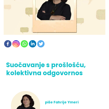
Suočavanje s prošlošću,
kolektivna odgovornos
piše Fahrije Ymeri