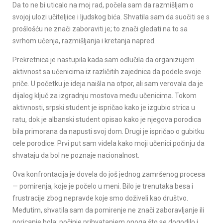
Da to ne bi uticalo na moj rad, počela sam da razmišljam o
svojoj ulozi učiteljice i ljudskog bića. Shvatila sam da suočiti se s
prošlošću ne znači zaboraviti je; to znači gledati na to sa
svrhom učenja, razmišljanja i kretanja napred.
Prekretnica je nastupila kada sam odlučila da organizujem
aktivnost sa učenicima iz različitih zajednica da podele svoje
priče. U početku je ideja naišla na otpor, ali sam verovala da je
dijalog ključ za izgradnju mostova među učenicima. Tokom
aktivnosti, srpski student je ispričao kako je izgubio strica u
ratu, dok je albanski student opisao kako je njegova porodica
bila primorana da napusti svoj dom. Drugi je ispričao o gubitku
cele porodice. Prvi put sam videla kako moji učenici počinju da
shvataju da bol ne poznaje nacionalnost.
Ova konfrontacija je dovela do još jednog zamršenog procesa
— pomirenja, koje je počelo u meni. Bilo je trenutaka besa i
frustracije zbog nepravde koje smo doživeli kao društvo.
Međutim, shvatila sam da pomirenje ne znači zaboravljanje ili
poricanje bola; počinje prihvatanjem onoga što se dogodilo i