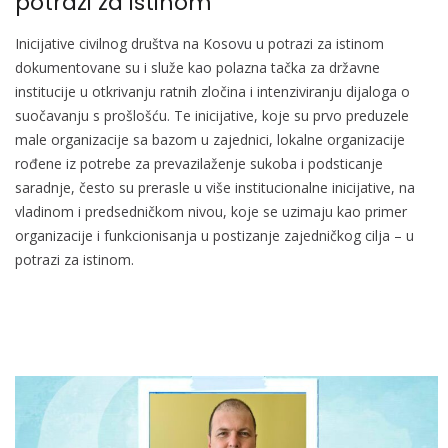
potrazi za istinom
Inicijative civilnog društva na Kosovu u potrazi za istinom
dokumentovane su i služe kao polazna tačka za državne
institucije u otkrivanju ratnih zločina i intenziviranju dijaloga o
suočavanju s prošlošću. Te inicijative, koje su prvo preduzele
male organizacije sa bazom u zajednici, lokalne organizacije
rođene iz potrebe za prevazilaženje sukoba i podsticanje
saradnje, često su prerasle u više institucionalne inicijative, na
vladinom i predsedničkom nivou, koje se uzimaju kao primer
organizacije i funkcionisanja u postizanje zajedničkog cilja – u
potrazi za istinom.