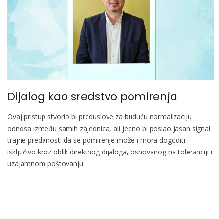
Dijalog kao sredstvo pomirenja
Ovaj pristup stvorio bi preduslove za buduću normalizaciju
odnosa između samih zajednica, ali jedno bi poslao jasan signal
trajne predanosti da se pomirenje može i mora dogoditi
isključivo kroz oblik direktnog dijaloga, osnovanog na toleranciji i
uzajamnom poštovanju.