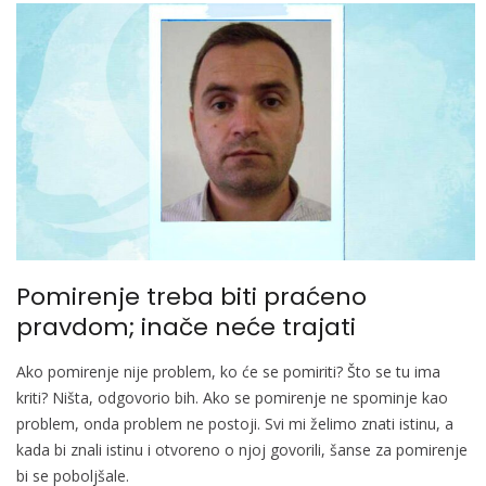
Pomirenje treba biti praćeno
pravdom; inače neće trajati
Ako pomirenje nije problem, ko će se pomiriti? Što se tu ima
kriti? Ništa, odgovorio bih. Ako se pomirenje ne spominje kao
problem, onda problem ne postoji. Svi mi želimo znati istinu, a
kada bi znali istinu i otvoreno o njoj govorili, šanse za pomirenje
bi se poboljšale.