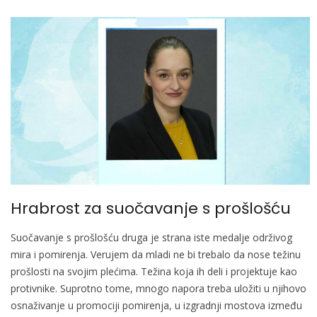
Hrabrost za suočavanje s prošlošću
Suočavanje s prošlošću druga je strana iste medalje održivog
mira i pomirenja. Verujem da mladi ne bi trebalo da nose težinu
prošlosti na svojim plećima. Težina koja ih deli i projektuje kao
protivnike. Suprotno tome, mnogo napora treba uložiti u njihovo
osnaživanje u promociji pomirenja, u izgradnji mostova između